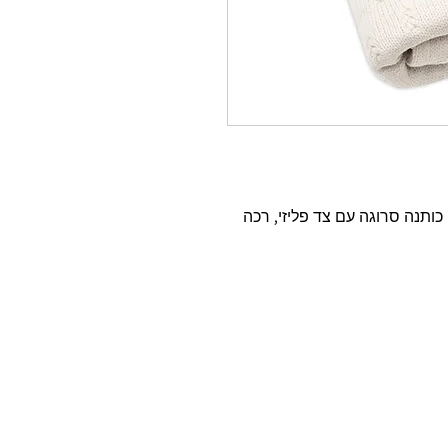
שמיכה לתינוק סופר מפנקת שיבולים 100% כותנה סרוגה עם צד פליזי, רכה