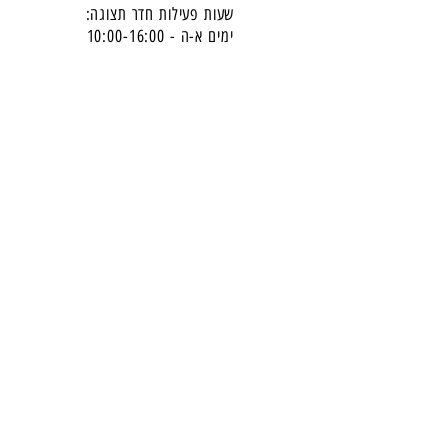
שעות פעילות חדר תצוגה:
ימים א-ה - 10:00-16:
00
יום ו - 10:00-13:00
שבת - סגור
ניתן להגיע מעבר לשעות הפעילות בתיאום מראש
דרכי התקשרות -
טלפון:
054-7486111
דוא"ל:
babylee.sales@gmail.com
מחירון ריהוט
תקנון אחריות ורכישה באתר
הצטרפו לניוזלטר שלנו
​והישארו מעודכנים -