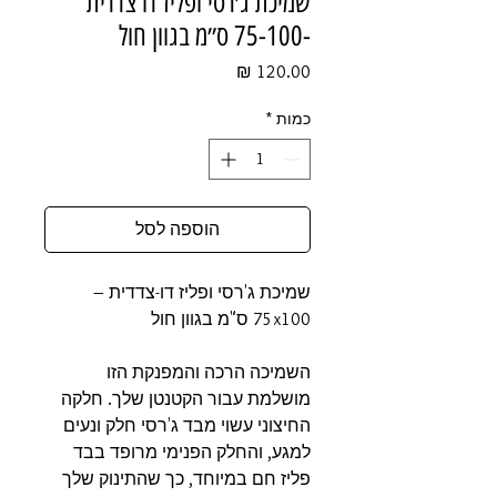
שמיכת ג׳רסי ופליז דו צדדית
-75-100 ס״מ בגוון חול
מחיר
כמות
*
הוספה לסל
שמיכת ג'רסי ופליז דו-צדדית –
75x100 ס"מ בגוון חול
השמיכה הרכה והמפנקת הזו
מושלמת עבור הקטנטן שלך. חלקה
החיצוני עשוי מבד ג'רסי חלק ונעים
למגע, והחלק הפנימי מרופד בבד
פליז חם במיוחד, כך שהתינוק שלך