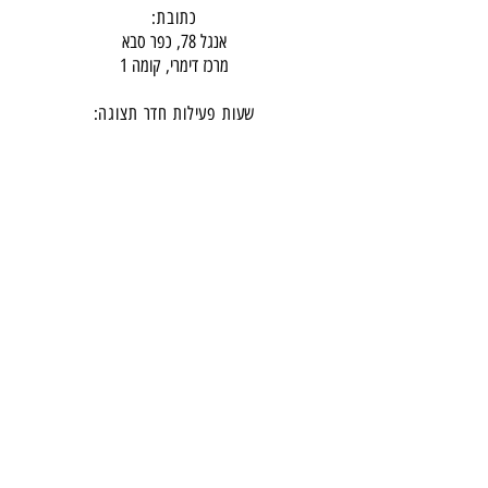
כתובת:
אנגל 78, כפר סבא
מרכז דימרי, קומה 1
שעות פעילות חדר תצוגה:
ימים א-ה - 10:00-16:
00
יום ו - 10:00-13:00
שבת - סגור
ניתן להגיע מעבר לשעות הפעילות בתיאום מראש
דרכי התקשרות -
טלפון:
054-7486111
דוא"ל:
babylee.sales@gmail.com
מחירון ריהוט
תקנון אחריות ורכישה באתר