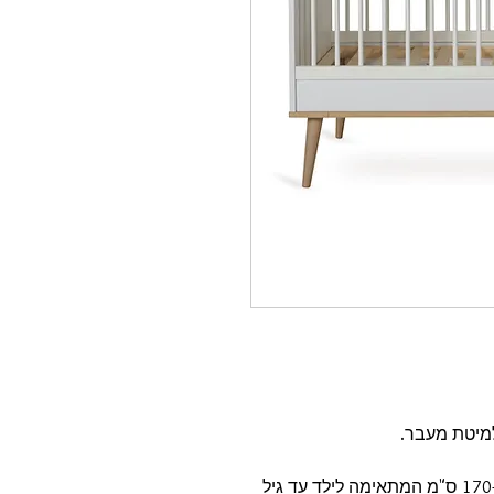
ניתן לרכוש קיט להרחבת המיטה למידה 170-70 ס"מ המתאימה לילד עד גיל