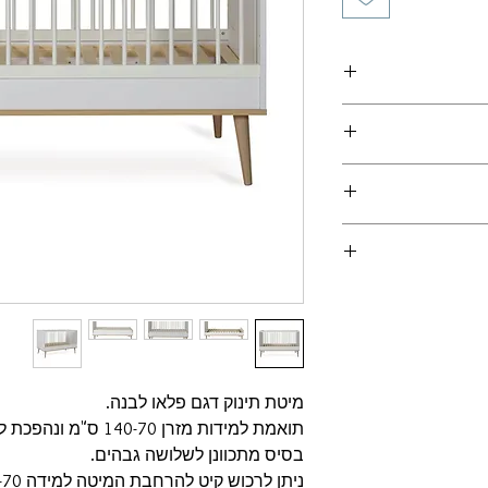
יהוט
(מצורף קישור
מוביל ולכן לא יחושב
 המוצרים במלאי
 הזמנה
ירשמו מועדי האספקה
של המוצר וישולמו
תואם מול החנות
-
הובלה והרכבה
מיטת תינוק דגם פלאו לבנה.
תואמת למידות מזרן 140-70 ס"מ ונהפכת למיטת מעבר.
בסיס מתכוונן לשלושה גבהים.