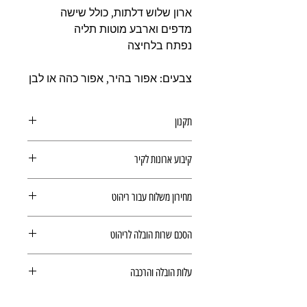
ארון שלוש דלתות, כולל שישה
מדפים וארבע מוטות תליה
נפתח בלחיצה
צבעים: אפור בהיר, אפור כהה או לבן
תקנון
תקנון רכישה באתר
קיבוע ארונות לקיר
מומלץ לקבע את הארונות לקיר
מחירון משלוח עבור ריהוט
הובלה עבור ריהוט הינה לפי
מחירון ריהוט
הסכם שרות הובלה לריהוט
(מצורף קישור בדף המוצר). המשלוח
ישולם ישירות למוביל ולכן לא יחושב
הסכם שרות הובלה לריהוט
בתשלום הסופי.
עלות הובלה והרכבה
זמן האספקה משתנה בהתאם לזמינות
המוצרים במצאי
עלות הובלה והרכבה לא נכללים במחיר