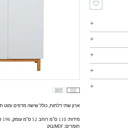
יות
יהוט
(מצורף קישור
מוביל ולכן לא יחושב
 המוצרים במלאי
 הזמנה פורמלי
ועדי האספקה ומחיר
של המוצר וישולמו
תואם מול החנות
ארון שתי דלתות, כולל שישה מדפים ומוט ת
-
הובלה והרכבה
מידות: 110 ס"מ רוחב 52 ס"מ עומק, 196 ס"מ גובה
חומרים: MDF/בוק