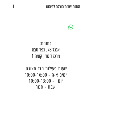
תקנון משלוחים, ביטולים, החזרות
הסכם שרות הובלה לריהוט
ואחריות מוצר
הסכם שרות הובלה לריהוט
כתובת:
אנגל 78, כפר סבא
מרכז דימרי, קומה 1
שעות פעילות חדר תצוגה:
ימים א-ה - 10:00-16:
00
יום ו - 10:00-13:00
שבת - סגור
ניתן להגיע מעבר לשעות הפעילות בתיאום מראש
דרכי התקשרות -