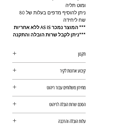
ומוט תליה
ניתן להוסיף מדפים בעלות של 80
שח ליחידה
*** המוצר נמכר AS IS ללא אחריות
***ניתן לקבל שרות הובלה והתקנה
תקנון
תקנון משלוחים, ביטולים והחזרות
קיבוע ארונות לקיר
ואחריות
מומלץ לקבע ארונות לקיר
מחירון משלוחים עבור ריהוט
הובלה עבור ריהוט הינה לפי
מחירון
הסכם שרות הובלה לריהוט
ריהוט
(מצורף קישור בדף המוצר).
המשלוח ישולם ישירות למוביל ולכן לא
הסכם שרות הובלה לריהוט
יחושב בתשלום הסופי.
עלות הובלה והרכבה
זמן האספקה משתנה בהתאם לזמינות
המוצרים במלאי
עלות הובלה והרכבה לא נכללים במחיר