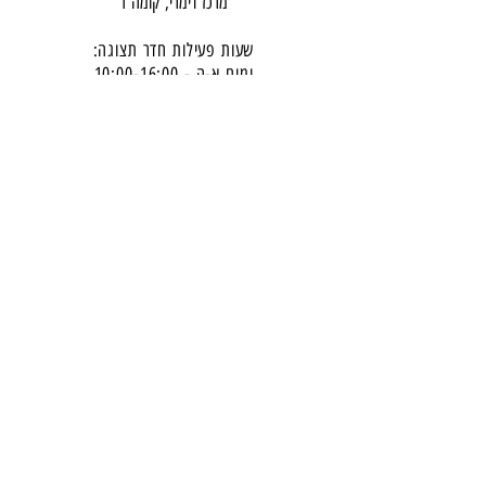
מרכז דימרי, קומה 1
שעות פעילות חדר תצוגה:
ימים א-ה - 10:00-16:
00
יום ו - 10:00-13:00
שבת - סגור
ניתן להגיע מעבר לשעות הפעילות בתיאום מראש
דרכי התקשרות -
טלפון:
054-7486111
דוא"ל:
babylee.sales@gmail.com
מחירון ריהוט
תקנון אחריות ורכישה באתר
הצטרפו לניוזלטר שלנו
​והישארו מעודכנים -